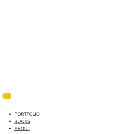
Alternar
la
Alternar
navegación
la
PORTFOLIO
navegación
BOOKS
ABOUT