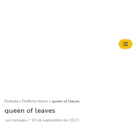
Saltar
al
contenido
Portada
»
Portfolio Items
»
queen of leaves
queen of leaves
por
lamagia
18 de septiembre de 2023