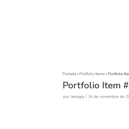
Saltar
al
contenido
Portada
»
Portfolio Items
»
Portfolio It
Portfolio Item 
por
lamagia
24 de noviembre de 2